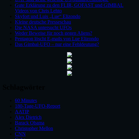
Gute Erklärung zu den FLIR, GOFAST und GIMBAL
Videos von Chris Lehto
Skyfort und Luis „Lue“ Elizondo
Kleine deutsche Presseschau
Die NASA untersucht UFOs
Weder Beweise für noch gegen Aliens?
Pentagon löscht E-mails von Lue Elizondo
Das Gimbal-UFO – nur eine Fehldeutung?
Schlagwörter
60 Minutes
180-Tage-UFO-Report
AATIP
Alex Dietrich
Barack Obama
Christopher Mellon
CNN