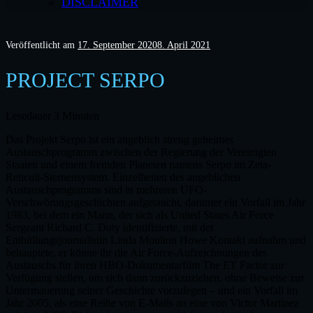
DISCLAIMER
Veröffentlicht am
17. September 2020
8. April 2021
PROJECT SERPO
Lesedauer
3
Minuten
Das Projekt Serpo ist ein angeblich streng geheimes
Austauschprogramm zwischen der Regierung der Vereinigten
Staaten und einem fremden Planeten namens Serpo im Zeta-
Reticuli-Sternensystem. Einzelheiten des angeblichen
Austauschprogramms sind in mehreren UFO-
Verschwörungsgeschichten aufgetaucht, darunter ein Vorfall im Jahr
1983, bei dem ein Mann, der sich als United States Air Force
Sergeant Richard C. Doty identifizierte, mit der
Enthüllungsjournalistin Linda Moulton Howe Kontakt aufnahm und
behauptete, er könne ihr die Air Force-Aufzeichnungen des
Austauschs für ihren HBO-Dokumentarfilm The ET Factor zur
Verfügung stellen, um sich dann zurückzuziehen, ohne Beweise zur
Untermauerung seiner Geschichte vorzulegen – und ein Vorfall im
Jahr 2005, als eine Reihe von E-Mails an eine von Victor Martinez