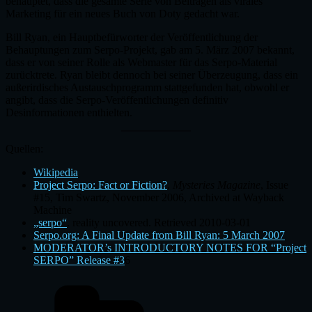
behauptet, dass die gesamte Serie von Beiträgen als virales
Marketing für ein neues Buch von Doty gedacht war.
Bill Ryan, ein Hauptbefürworter der Veröffentlichung der
Behauptungen zum Serpo-Projekt, gab am 5. März 2007 bekannt,
dass er von seiner Rolle als Webmaster für das Serpo-Material
zurücktrete. Ryan bleibt dennoch bei seiner Überzeugung, dass ein
außerirdisches Austauschprogramm stattgefunden hat, obwohl er
angibt, dass die Serpo-Veröffentlichungen definitiv
Desinformationen enthielten.
Quellen:
Wikipedia
Project Serpo: Fact or Fiction?
,
Mysteries Magazine
, Issue
#15, Tim Swartz, November 2006, Archived at Wayback
Machine
„serpo“
. reality uncovered. Retrieved 2010-03-01
Serpo.org: A Final Update from Bill Ryan: 5 March 2007
MODERATOR’s INTRODUCTORY NOTES FOR “Project
SERPO” Release #3
6