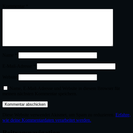
Kommentar
*
Name
*
E-Mail-Adresse
*
Website
Name, E-Mail-Adresse und Website in diesem Browser für
meinen nächsten Kommentar speichern.
Diese Website verwendet Akismet, um Spam zu reduzieren.
Erfahre,
wie deine Kommentardaten verarbeitet werden.
Beitragsnavigation