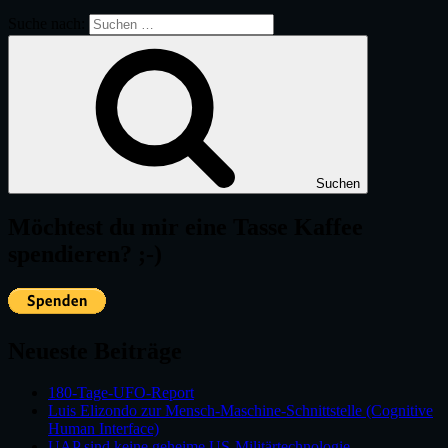
Suche nach:
Suchen
Möchtest du mir eine Tasse Kaffee
spendieren? ;-)
Neueste Beiträge
180-Tage-UFO-Report
Luis Elizondo zur Mensch-Maschine-Schnittstelle (Cognitive
Human Interface)
UAP sind keine geheime US-Militärtechnologie