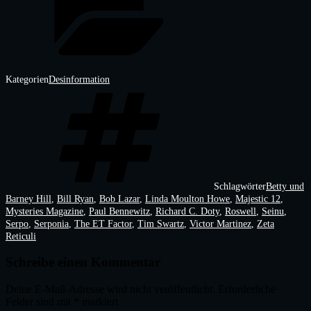
Kategorien
Desinformation
Schlagwörter
Betty und
Barney Hill
,
Bill Ryan
,
Bob Lazar
,
Linda Moulton Howe
,
Majestic 12
,
Mysteries Magazine
,
Paul Bennewitz
,
Richard C. Doty
,
Roswell
,
Seinu
,
Serpo
,
Serponia
,
The ET Factor
,
Tim Swartz
,
Victor Martinez
,
Zeta
Reticuli
Schreibe einen Kommentar
Deine E-Mail-Adresse wird nicht veröffentlicht.
Erforderliche
Felder sind mit
*
markiert