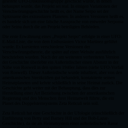
geleitete UFO-Diskussionsgruppe geschickt wurde, in denen
behauptet wurde, das Projekt sei real. In einigen Variationen der
Verschwörungsgeschichte heißt es, der Name Serpo sei der
Spitzname des extrasolaren Planeten. In anderen Versionen heißt es,
es handele sich um eine falsche Aussprache von entweder Serponia
oder Seinu durch die am Projekt beteiligten Behörden.
Die erste Erwähnung eines „Projekt Serpo“ erfolgte in einer UFO-
E-Mail-Liste, die von dem Enthusiasten Victor Martinez geführt
wurde. Es kursierten verschiedene Versionen der
Verschwörungstheorie, die später auf einer Website ausführlich
beschrieben wurden. Nach der am weitesten verbreiteten Version
der Geschichte überlebte ein Außerirdischer einen Absturz in der
Nähe von Roswell in den späten 1940er Jahren (siehe UFO-Vorfall
von Roswell). Dieser Außerirdische wurde inhaftiert, aber von den
amerikanischen Streitkräften gut behandelt, kontaktierte seinen
Heimatplaneten und kehrte schließlich in seine Heimat zurück. Die
Geschichte geht weiter mit der Behauptung, dass dies zur
Herstellung einer Art Beziehung zwischen der amerikanischen
Regierung und den Menschen ihrer Heimatwelt führte, die ein
Planet des Doppelsternsystems Zeta Reticuli sein soll.
Zeta Reticuli hat eine Geschichte in der Ufologie (einschließlich der
Entführung von Betty und Barney Hill und der Bob-Lazar-
Geschichte), da sie als Heimatsystem einer außerirdischen Rasse