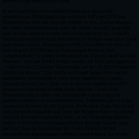
namens Graue beansprucht wurde.
In der Geschichte wird schließlich behauptet, dass zwölf
amerikanische Militärangehörige zwischen 1965 und 1978 den
Planeten besuchten und dass alle seitdem an den „Nachwirkungen
der hohen Strahlenbelastung durch die beiden Sonnen“ gestorben
sind. In einer anderen Version der Geschichte heißt es: „Acht (8)
Teammitglieder kehrten auf dem sieben (7) Monate dauernden Treck
nach Hause zurück. Teammitglied #308 (Team Pilot #2) starb auf
dem Weg zur SERPO auf der 9-monatigen Reise an einer
Lungenembolie; 11 kamen wohlbehalten an. Einer (1) starb auf dem
Planeten – und ihre beiden Körper wurden zur Erde zurückgebracht
– während zwei (2) andere beschlossen, auf der ALIEN-Heimatwelt
SERPO zu bleiben“. Eine Kritik am Projekt Serpo rührt von der
mangelnden Wahrhaftigkeit eines seiner angeblichen Zeugen,
Sergeant Richard Doty. Doty war an anderen angeblichen UFO-
bezogenen Aktivitäten beteiligt (siehe Majestic 12 und Paul
Bennewitz) und ist daher eine diskreditierte Quelle (oder ein
gezielter Anbieter von Desinformationen). Außerdem gibt es keine
physischen Beweise für die Existenz des Projekts. Laut Tim Swartz
vom Mysteries Magazine war Doty, der Moulton Howe vor seinem
Rücktritt Beweise versprochen hatte, an der Verbreitung mehrerer
anderer UFO-Verschwörungsgeschichten beteiligt. Swartz zeigte
auch auf, dass die Einzelheiten des Serpo-Projekts bei den
verschiedenen Darstellungen erheblich variiert haben. Es wurde