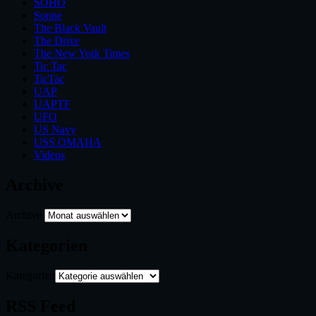
SOHO
Sonne
The Black Vault
The Drive
The New York Times
Tic Tac
TicTac
UAP
UAPTF
UFO
US Navy
USS OMAHA
Videos
Archive
Archive
Kategorien
Kategorien
RSS Feed