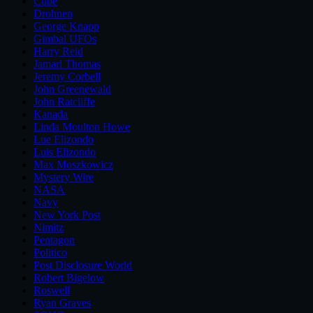
Cube
Drohnen
George Knapp
Gimbal UFOs
Harry Reid
Jamarl Thomas
Jeremy Corbell
John Greenewald
John Ratcliffe
Kanada
Linda Moulton Howe
Lue Elizondo
Luis Elizondo
Max Moszkowicz
Mystery Wire
NASA
Navy
New York Post
Nimitz
Pentagon
Politico
Post Disclosure World
Robert Bigelow
Roswell
Ryan Graves