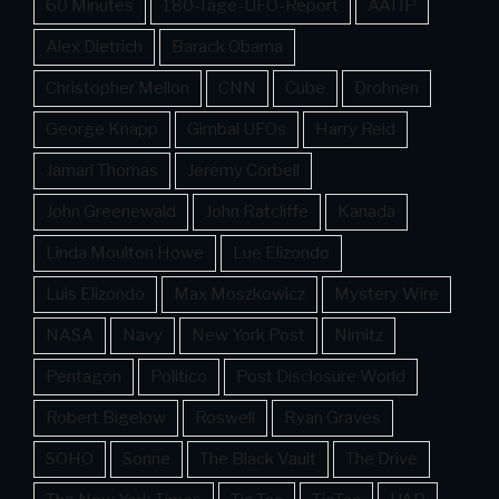
60 Minutes
180-Tage-UFO-Report
AATIP
Alex Dietrich
Barack Obama
Christopher Mellon
CNN
Cube
Drohnen
George Knapp
Gimbal UFOs
Harry Reid
Jamarl Thomas
Jeremy Corbell
John Greenewald
John Ratcliffe
Kanada
Linda Moulton Howe
Lue Elizondo
Luis Elizondo
Max Moszkowicz
Mystery Wire
NASA
Navy
New York Post
Nimitz
Pentagon
Politico
Post Disclosure World
Robert Bigelow
Roswell
Ryan Graves
SOHO
Sonne
The Black Vault
The Drive