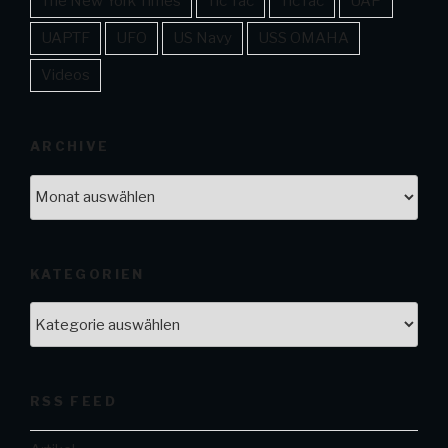
The New York Times
Tic Tac
TicTac
UAP
UAPTF
UFO
US Navy
USS OMAHA
Videos
ARCHIVE
Archive
KATEGORIEN
Kategorien
RSS FEED