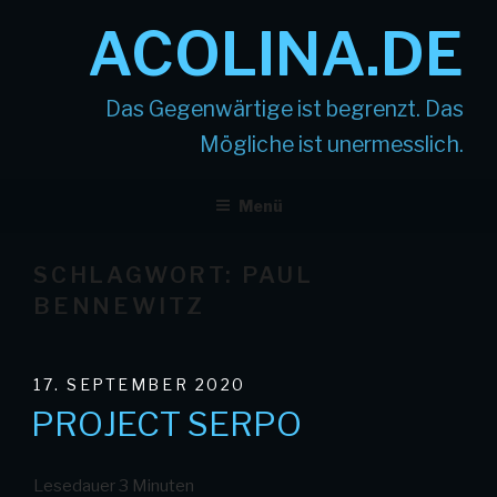
Zum
ACOLINA.DE
Inhalt
springen
Das Gegenwärtige ist begrenzt. Das
Mögliche ist unermesslich.
Menü
SCHLAGWORT:
PAUL
BENNEWITZ
VERÖFFENTLICHT
17. SEPTEMBER 2020
AM
PROJECT SERPO
Lesedauer
3
Minuten