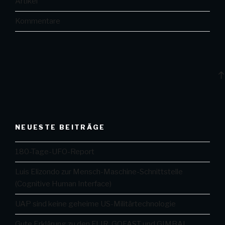
Artikel
Kommentare
NEUESTE BEITRÄGE
180-Tage-UFO-Report
Luis Elizondo zur Mensch-Maschine-Schnittstelle
(Cognitive Human Interface)
UAP sind keine geheime US-Militärtechnologie
Gute Erklärung zu den FLIR, GOFAST und GIMBAL