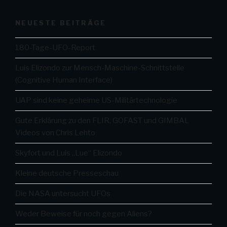
NEUESTE BEITRÄGE
180-Tage-UFO-Report
Luis Elizondo zur Mensch-Maschine-Schnittstelle
(Cognitive Human Interface)
UAP sind keine geheime US-Militärtechnologie
Gute Erklärung zu den FLIR, GOFAST und GIMBAL
Videos von Chris Lehto
Skyfort und Luis „Lue“ Elizondo
Kleine deutsche Presseschau
Die NASA untersucht UFOs
Weder Beweise für noch gegen Aliens?