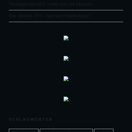
Pentagon löscht E-mails von Lue Elizondo
Das Gimbal-UFO – nur eine Fehldeutung?
SCHLAGWÖRTER