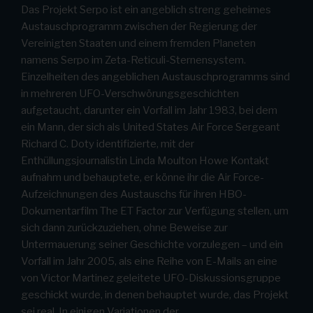
Das Projekt Serpo ist ein angeblich streng geheimes
Austauschprogramm zwischen der Regierung der
Vereinigten Staaten und einem fremden Planeten
namens Serpo im Zeta-Reticuli-Sternensystem.
Einzelheiten des angeblichen Austauschprogramms sind
in mehreren UFO-Verschwörungsgeschichten
aufgetaucht, darunter ein Vorfall im Jahr 1983, bei dem
ein Mann, der sich als United States Air Force Sergeant
Richard C. Doty identifizierte, mit der
Enthüllungsjournalistin Linda Moulton Howe Kontakt
aufnahm und behauptete, er könne ihr die Air Force-
Aufzeichnungen des Austauschs für ihren HBO-
Dokumentarfilm The ET Factor zur Verfügung stellen, um
sich dann zurückzuziehen, ohne Beweise zur
Untermauerung seiner Geschichte vorzulegen – und ein
Vorfall im Jahr 2005, als eine Reihe von E-Mails an eine
von Victor Martinez geleitete UFO-Diskussionsgruppe
geschickt wurde, in denen behauptet wurde, das Projekt
sei real. In einigen Variationen der