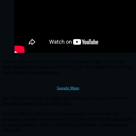
Vor der indonesischen Küste ist ein zylinderförmiges Objekt mit
einer Rauchfahne langsam senkrecht in die See gegleitet bzw. hinter
dem Horizont verschwunden.
Google Maps
Im Video wirkt es so, als gleite das Objekt ganz langsam herunter,
deutlich langsamer als im freien Fall.
Zur Zeit fällt mir dafür keine Erklärung ein, wenn wir davon
ausgehen, dass das Video echt ist. Nördlich von Pulau Kangean gibt
es wohl Gasfelder. Aber auch da kann ich keinen Zusammenhang
erkennen.