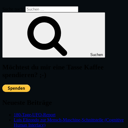
Suche nach:
Suchen
Möchtest du mir eine Tasse Kaffee
spendieren? ;-)
Neueste Beiträge
180-Tage-UFO-Report
Luis Elizondo zur Mensch-Maschine-Schnittstelle (Cognitive
Human Interface)