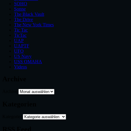
SOHO
Sonne
The Black Vault
The Drive
The New York Times
Tic Tac
TicTac
UAP
UAPTF
UFO
US Navy
USS OMAHA
Videos
Archive
Archive
Kategorien
Kategorien
RSS Feed