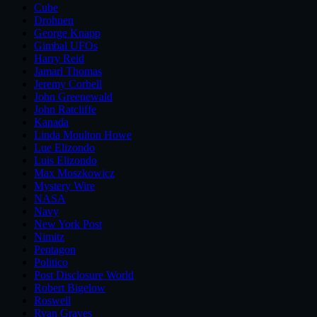
Cube
Drohnen
George Knapp
Gimbal UFOs
Harry Reid
Jamarl Thomas
Jeremy Corbell
John Greenewald
John Ratcliffe
Kanada
Linda Moulton Howe
Lue Elizondo
Luis Elizondo
Max Moszkowicz
Mystery Wire
NASA
Navy
New York Post
Nimitz
Pentagon
Politico
Post Disclosure World
Robert Bigelow
Roswell
Ryan Graves