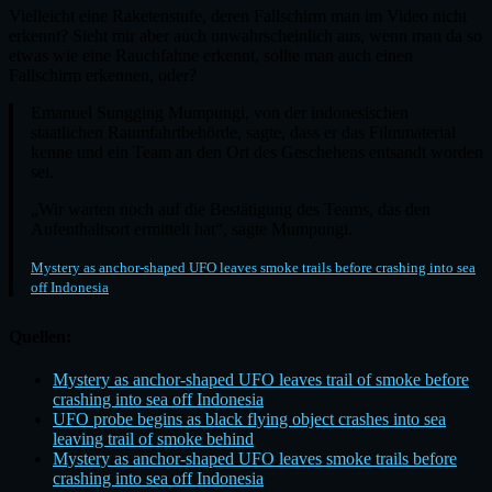
Vielleicht eine Raketenstufe, deren Fallschirm man im Video nicht
erkennt? Sieht mir aber auch unwahrscheinlich aus, wenn man da so
etwas wie eine Rauchfahne erkennt, sollte man auch einen
Fallschirm erkennen, oder?
Emanuel Sungging Mumpungi, von der indonesischen
staatlichen Raumfahrtbehörde, sagte, dass er das Filmmaterial
kenne und ein Team an den Ort des Geschehens entsandt worden
sei.
„Wir warten noch auf die Bestätigung des Teams, das den
Aufenthaltsort ermittelt hat“, sagte Mumpungi.
Mystery as anchor-shaped UFO leaves smoke trails before crashing into sea
off Indonesia
Quellen:
Mystery as anchor-shaped UFO leaves trail of smoke before
crashing into sea off Indonesia
UFO probe begins as black flying object crashes into sea
leaving trail of smoke behind
Mystery as anchor-shaped UFO leaves smoke trails before
crashing into sea off Indonesia