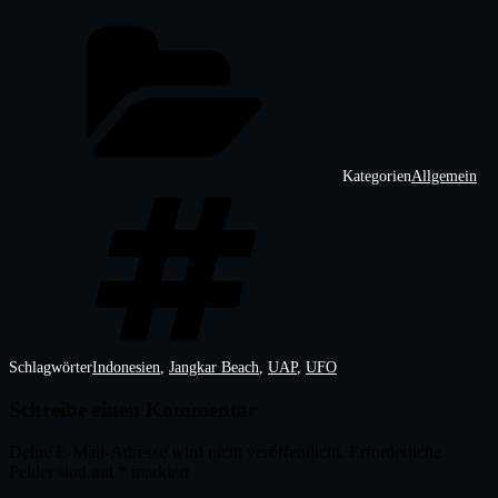
Kategorien
Allgemein
Schlagwörter
Indonesien
,
Jangkar Beach
,
UAP
,
UFO
Schreibe einen Kommentar
Deine E-Mail-Adresse wird nicht veröffentlicht.
Erforderliche
Felder sind mit
*
markiert