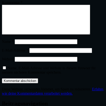
Kommentar
*
Name
*
E-Mail-Adresse
*
Website
Name, E-Mail-Adresse und Website in diesem Browser für
meinen nächsten Kommentar speichern.
Diese Website verwendet Akismet, um Spam zu reduzieren.
Erfahre,
wie deine Kommentardaten verarbeitet werden.
Beitragsnavigation