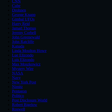
CNN
Cube
Drohnen
George Knapp
Gimbal UFOs
Harry Reid
Jamarl Thomas
Jeremy Corbell
John Greenewald
John Ratcliffe
Kanada
Linda Moulton Howe
Lue Elizondo
Luis Elizondo
Max Moszkowicz
Mystery Wire
NASA
Navy
New York Post
Nimitz
Pentagon
Politico
Post Disclosure World
Robert Bigelow
Roswell