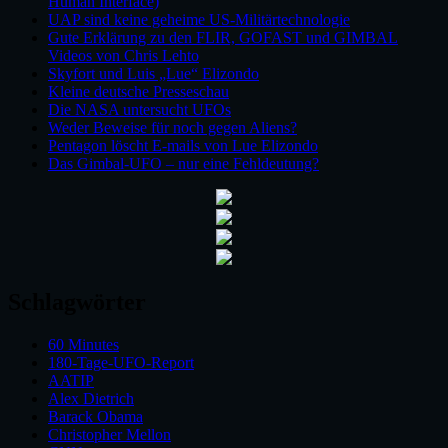
Human Interface)
UAP sind keine geheime US-Militärtechnologie
Gute Erklärung zu den FLIR, GOFAST und GIMBAL
Videos von Chris Lehto
Skyfort und Luis „Lue“ Elizondo
Kleine deutsche Presseschau
Die NASA untersucht UFOs
Weder Beweise für noch gegen Aliens?
Pentagon löscht E-mails von Lue Elizondo
Das Gimbal-UFO – nur eine Fehldeutung?
Schlagwörter
60 Minutes
180-Tage-UFO-Report
AATIP
Alex Dietrich
Barack Obama
Christopher Mellon