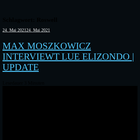
Schlagwort:
Roswell
Veröffentlicht
24. Mai 2021
24. Mai 2021
am
MAX MOSZKOWICZ
INTERVIEWT LUE ELIZONDO |
UPDATE
Lesedauer
3
Minuten