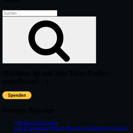
Suche
Suche
nach:
Suchen
Möchtest du mir eine Tasse Kaffee
spendieren? ;-)
Neueste Beiträge
180-Tage-UFO-Report
Luis Elizondo zur Mensch-Maschine-Schnittstelle (Cognitive