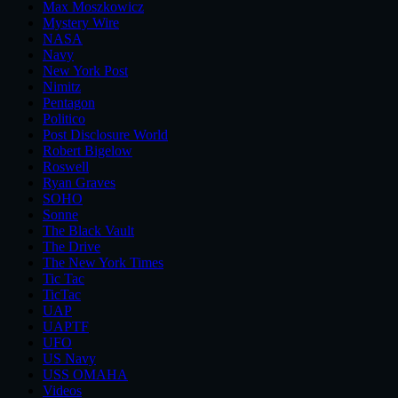
Max Moszkowicz
Mystery Wire
NASA
Navy
New York Post
Nimitz
Pentagon
Politico
Post Disclosure World
Robert Bigelow
Roswell
Ryan Graves
SOHO
Sonne
The Black Vault
The Drive
The New York Times
Tic Tac
TicTac
UAP
UAPTF
UFO
US Navy
USS OMAHA
Videos