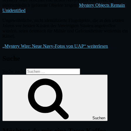
unterschiedlich geformte Objekte zeigen:
Mystery Objects Remain
Unidentified
Ungewöhnliche, nicht identifizierte Flugobjekte, die in den letzten
Jahren vor beiden Küsten der Vereinigten Staaten angetroffen
wurden, seien demnach für Militär und Geheimdienste weiterhin ein
Rätsel.
„Mystery Wire: Neue Navy-Fotos von UAP“
weiterlesen
Suche
Suche nach:
Suchen
Möchtest du mir eine Tasse Kaffee