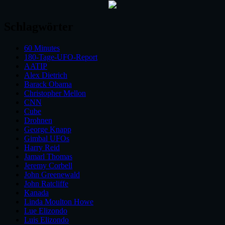
Schlagwörter
60 Minutes
180-Tage-UFO-Report
AATIP
Alex Dietrich
Barack Obama
Christopher Mellon
CNN
Cube
Drohnen
George Knapp
Gimbal UFOs
Harry Reid
Jamarl Thomas
Jeremy Corbell
John Greenewald
John Ratcliffe
Kanada
Linda Moulton Howe
Lue Elizondo
Luis Elizondo