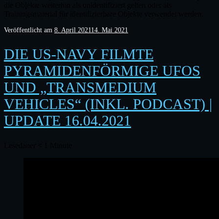
die Objekte weiterhin als unidentifiziert gelten oder als
Trainingsmaterial für identifizierbare Objekte verwendet werden.
Veröffentlicht am
8. April 2021
14. Mai 2021
DIE US-NAVY FILMTE
PYRAMIDENFÖRMIGE UFOS
UND „TRANSMEDIUM
VEHICLES“ (INKL. PODCAST) |
UPDATE 16.04.2021
Lesedauer
< 1
Minute