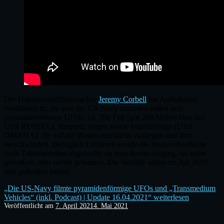
Der Dokumentarfilmemacher
Jeremy Corbell
hat Aufnahmen
veröffentlicht, die von der US-Navy stammen sollen und
pyramidenförmige UFOs, ca. 700 Fuß (gut 200 Meter) über der
USS RUSSELL fliegend, zeigen sowie kugelförmige (USS
OMAHA), die auf die Wasseroberfläche zufliegen und dort
verschwinden. Bezüglich Letzteren wurde die Wasseroberfläche
nach Trümmerteilen abgesucht, da man davon ausging, sie seien
gesunken, aber nichts gefunden. Die Vorfälle sollen im Juli 2019
statt gefunden haben.
„Die US-Navy filmte pyramidenförmige UFOs und „Transmedium
Vehicles“ (inkl. Podcast) | Update 16.04.2021“
weiterlesen
Veröffentlicht am
7. April 2021
4. Mai 2021