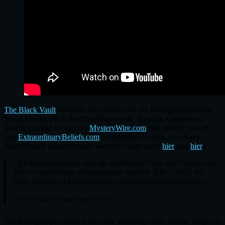
The Black Vault
berichtet, dass ihnen von der Pentagonsprecherin
Susan Gough per E-Mail bestätigt wurde, dass die Aufnahmen,
welche George Knapp bei
MysteryWire.com
und Jeremy Corbell
von
ExtraordinaryBeliefs.com
veröffentlicht haben, von Navy-
Angehörigen aufgenommen wurden. (Siehe auch
hier
und
hier
.)
„Ich kann bestätigen, dass die erwähnten Fotos und Videos von
Navy-Angehörigen aufgenommen wurden. Die UAPTF hat
diese Vorfälle in ihre laufenden Untersuchungen einbezogen.“
Susan Gough (Pentagonsprecherin)
Die Pentagonsprecherin antwortete allerdings nicht auf die Frage, ob