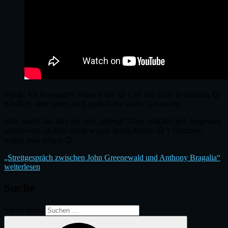
Vorab: Ich bewundere Johns Ruhe 😉 Und das Ende ist köstlich 😉
Köstlich, aber leider auch typisch für solche Gespräche.
John macht das sehr gut und „zerlegt“ Tony wirklich gut. Insgesamt
sehenswert. (Allein schon wegen Johns Mimik 😉 ) Trümmer,
wohin man schaut 😉
„Streitgespräch zwischen John Greenewald und Anthony Bragalia“
weiterlesen
Suche
Suche nach: