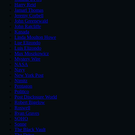
Harry Reid
Jamarl Thomas
Jeremy Corbell
John Greenewald
John Ratcliffe
Kanada
Linda Moulton Howe
Lue Elizondo
Luis Elizondo
Max Moszkowicz
Mystery Wire
NASA
Navy
New York Post
Nimitz
Pentagon
Politico
Post Disclosure World
Robert Bigelow
Roswell
Ryan Graves
SOHO
Sonne
The Black Vault
The Drive