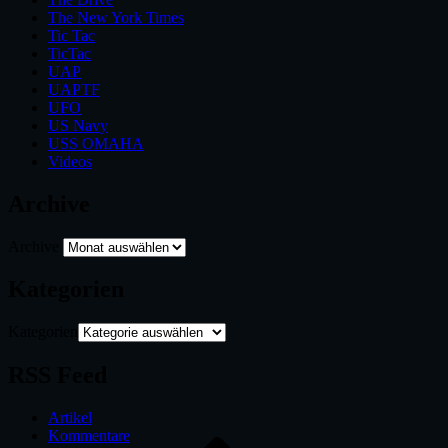
The New York Times
Tic Tac
TicTac
UAP
UAPTF
UFO
US Navy
USS OMAHA
Videos
Archive
Archive
Kategorien
Kategorien
RSS Feed
Artikel
Kommentare