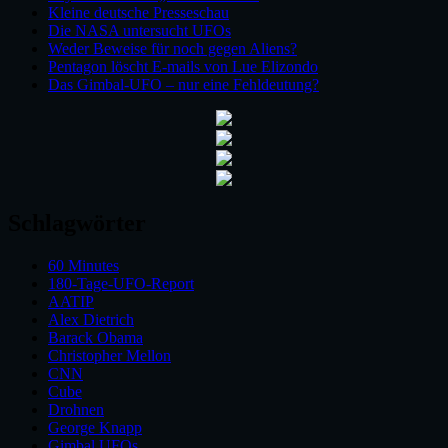
Kleine deutsche Presseschau
Die NASA untersucht UFOs
Weder Beweise für noch gegen Aliens?
Pentagon löscht E-mails von Lue Elizondo
Das Gimbal-UFO – nur eine Fehldeutung?
Schlagwörter
60 Minutes
180-Tage-UFO-Report
AATIP
Alex Dietrich
Barack Obama
Christopher Mellon
CNN
Cube
Drohnen
George Knapp
Gimbal UFOs