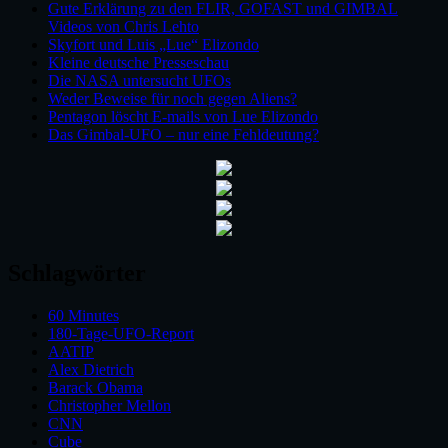
Gute Erklärung zu den FLIR, GOFAST und GIMBAL
Videos von Chris Lehto
Skyfort und Luis „Lue“ Elizondo
Kleine deutsche Presseschau
Die NASA untersucht UFOs
Weder Beweise für noch gegen Aliens?
Pentagon löscht E-mails von Lue Elizondo
Das Gimbal-UFO – nur eine Fehldeutung?
Schlagwörter
60 Minutes
180-Tage-UFO-Report
AATIP
Alex Dietrich
Barack Obama
Christopher Mellon
CNN
Cube