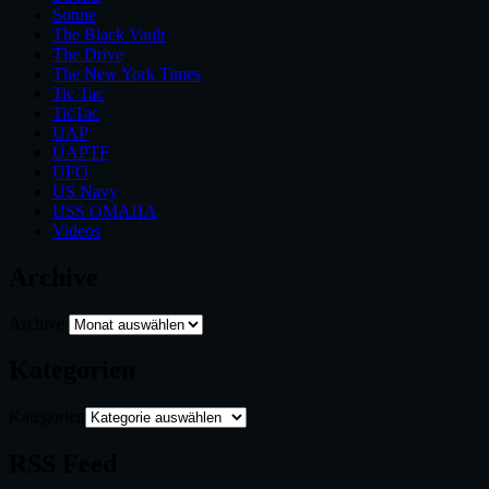
Sonne
The Black Vault
The Drive
The New York Times
Tic Tac
TicTac
UAP
UAPTF
UFO
US Navy
USS OMAHA
Videos
Archive
Archive
Kategorien
Kategorien
RSS Feed