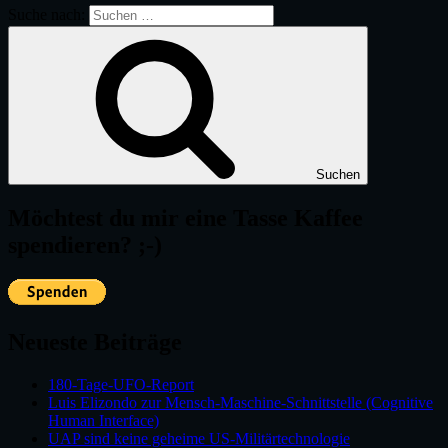
Suche nach:
Suchen
Möchtest du mir eine Tasse Kaffee
spendieren? ;-)
Neueste Beiträge
180-Tage-UFO-Report
Luis Elizondo zur Mensch-Maschine-Schnittstelle (Cognitive
Human Interface)
UAP sind keine geheime US-Militärtechnologie