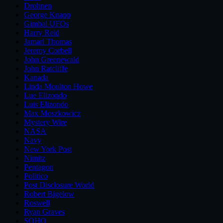
Drohnen
George Knapp
Gimbal UFOs
Harry Reid
Jamarl Thomas
Jeremy Corbell
John Greenewald
John Ratcliffe
Kanada
Linda Moulton Howe
Lue Elizondo
Luis Elizondo
Max Moszkowicz
Mystery Wire
NASA
Navy
New York Post
Nimitz
Pentagon
Politico
Post Disclosure World
Robert Bigelow
Roswell
Ryan Graves
SOHO