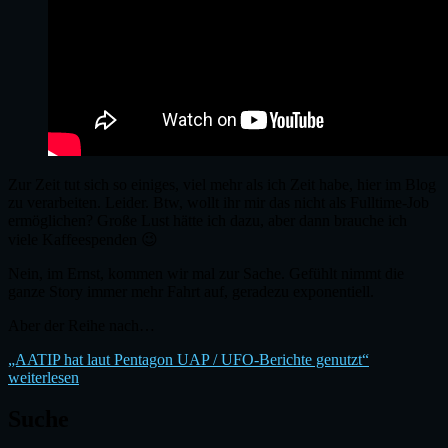
Zur Zeit tut sich so einiges, viel mehr als ich Zeit habe, hier im Blog
zu verarbeiten. Leider. Btw, wollt ihr mir das nicht als Fulltime-Job
ermöglichen? Große Lust hätte ich dazu, aber dann brauche ich
viele Kaffeespenden 😉
Nein, im Ernst, kommen wir mal zur Sache. Gefühlt nimmt die
ganze Story immer mehr Fahrt auf, geradezu exponentiell.
Aber der Reihe nach…
„AATIP hat laut Pentagon UAP / UFO-Berichte genutzt“
weiterlesen
Suche