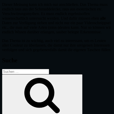
Dieser Meinung kann ich mich nur anschließen. Das Thema muss
endlich raus aus der Schmuddelecke, raus aus esoterischen etc.
Verschwörungsmythen. Es muss endlich ergebnisoffen
wissenschaftlich untersucht werden. Und dafür müssen eben
alle
Daten zur Verfügung stehen und nicht nur ein paar Videoschnippsel
etc., die man auf viele Arten (miss-)deuten kann. Nur so können wir
endlich Wissen darüber erlangen, sauber belegte Erkenntnisse.
Das Thema ist zu wichtig, auch viel zu interessant, um es Leuten
aller Couleur zu überlassen, die damit nur ihre ureigenen Interessen
verfolgen und sich gegebenenfalls damit die eigenen Taschen füllen.
Suche
Suche
nach:
Suchen