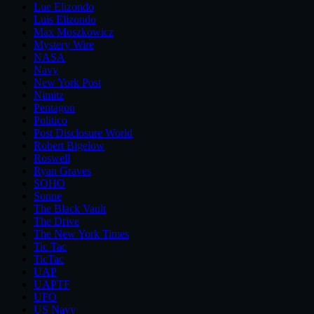
Lue Elizondo
Luis Elizondo
Max Moszkowicz
Mystery Wire
NASA
Navy
New York Post
Nimitz
Pentagon
Politico
Post Disclosure World
Robert Bigelow
Roswell
Ryan Graves
SOHO
Sonne
The Black Vault
The Drive
The New York Times
Tic Tac
TicTac
UAP
UAPTF
UFO
US Navy