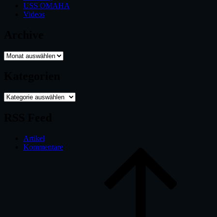
USS OMAHA
Videos
Archive
Archive
Kategorien
Kategorien
RSS Feed
Artikel
Kommentare
B
t
t