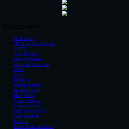
Schlagwörter
60 Minutes
180-Tage-UFO-Report
AATIP
Alex Dietrich
Barack Obama
Christopher Mellon
CNN
Cube
Drohnen
George Knapp
Gimbal UFOs
Harry Reid
Jamarl Thomas
Jeremy Corbell
John Greenewald
John Ratcliffe
Kanada
Linda Moulton Howe