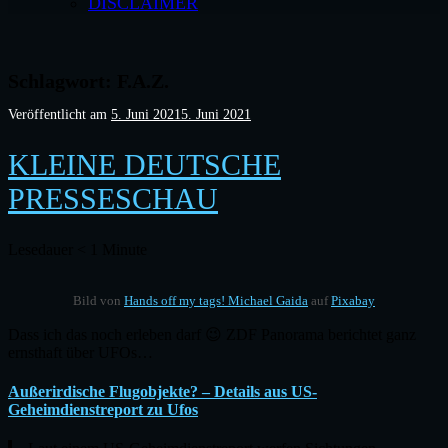
DISCLAIMER
Schlagwort:
F.A.Z.
Veröffentlicht am
5. Juni 2021
5. Juni 2021
KLEINE DEUTSCHE
PRESSESCHAU
Lesedauer
< 1
Minute
Bild von
Hands off my tags! Michael Gaida
auf
Pixabay
Dass ich das noch erleben darf 😉 ZDF Panorama berichtet ganz
ernsthaft über UFOs…
Außerirdische Flugobjekte? – Details aus US-
Geheimdienstreport zu Ufos