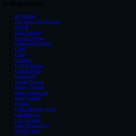
Schlagwörter
60 Minutes
180-Tage-UFO-Report
AATIP
Alex Dietrich
Barack Obama
Christopher Mellon
CNN
Cube
Drohnen
George Knapp
Gimbal UFOs
Harry Reid
Jamarl Thomas
Jeremy Corbell
John Greenewald
John Ratcliffe
Kanada
Linda Moulton Howe
Lue Elizondo
Luis Elizondo
Max Moszkowicz
Mystery Wire