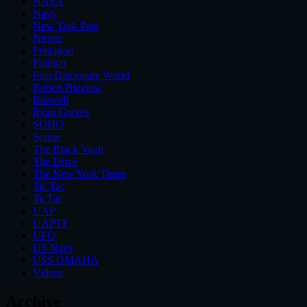
NASA
Navy
New York Post
Nimitz
Pentagon
Politico
Post Disclosure World
Robert Bigelow
Roswell
Ryan Graves
SOHO
Sonne
The Black Vault
The Drive
The New York Times
Tic Tac
TicTac
UAP
UAPTF
UFO
US Navy
USS OMAHA
Videos
Archive