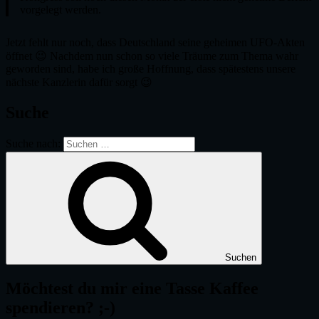
vorgelegt werden.
Jetzt fehlt nur noch, dass Deutschland seine geheimen UFO-Akten
öffnet 😉 Nachdem nun schon so viele Träume zum Thema wahr
geworden sind, habe ich große Hoffnung, dass spätestens unsere
nächste Kanzlerin dafür sorgt 😉
Suche
Suche nach:
Suchen
Möchtest du mir eine Tasse Kaffee
spendieren? ;-)