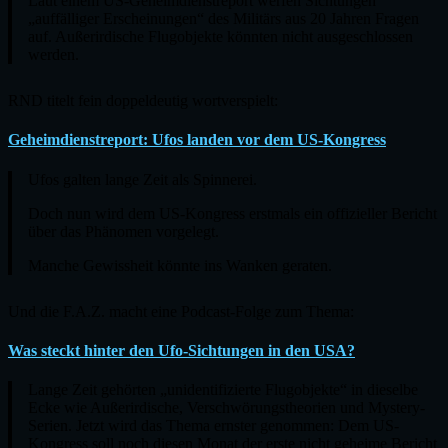
Laut einem US-Geheimdienstreport werfen Sichtungen
„auffälliger Erscheinungen“ des Militärs aus 20 Jahren Fragen
auf. Außerirdische Flugobjekte könnten nicht ausgeschlossen
werden.
RND titelt fein doppeldeutig wortverspielt:
Geheimdienstreport: Ufos landen vor dem US-Kongress
Ufos galten lange Zeit als Spinnerei.
Doch nun wird dem US-Kongress erstmals ein offizieller Bericht
über das ­Phä­no­men vorgelegt.
Manche Gewissheit könnte ins Wanken geraten.
Und die F.A.Z. macht eine Podcast-Folge zum Thema:
Was steckt hinter den Ufo-Sichtungen in den USA?
Lange Zeit gehörten „unidentifizierte Flugobjekte“ in dieselbe
Ecke wie Außerirdische, Verschwörungstheorien und Mystery-
Serien. Jetzt wird das Thema ernster genommen: Dem US-
Kongress soll noch diesen Monat der erste nicht geheime Bericht