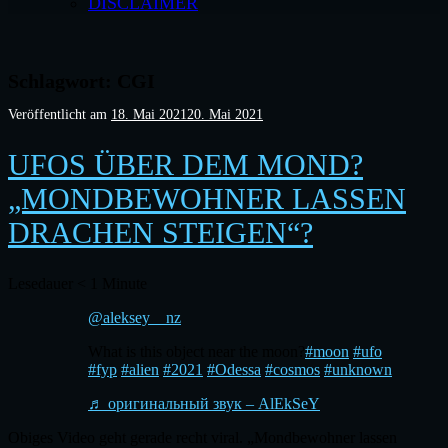
DISCLAIMER
Schlagwort:
CGI
Veröffentlicht am
18. Mai 2021
20. Mai 2021
UFOS ÜBER DEM MOND?
„MONDBEWOHNER LASSEN
DRACHEN STEIGEN“?
Lesedauer
< 1
Minute
@aleksey__nz
What is this object near the moon?
#moon
#ufo
#fyp
#alien
#2021
#Odessa
#cosmos
#unknown
♬ оригинальный звук – AlEkSeY
Obiges Video geht gerade recht viral. „Mondbewohner lassen