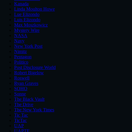
Kanada
Linda Moulton Howe
Lue Elizondo
Luis Elizondo
Max Moszkowicz
Mystery Wire
NASA
Navy
New York Post
Nimitz
Pentagon
Politico
Post Disclosure World
Robert Bigelow
Roswell
Ryan Graves
SOHO
Sonne
The Black Vault
The Drive
The New York Times
Tic Tac
TicTac
UAP
UAPTF