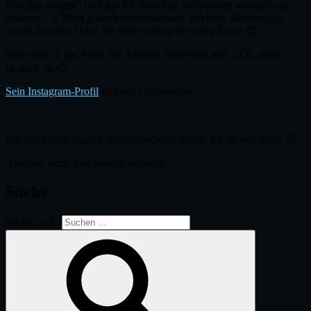
Drachen steigen“ titelt gar RT (nun von da erwarten wir auch nix
anderes …). Sieht ja auch interessant aus. Ich habe allerdings so
meine Zweifel. Oder: Ich hätte auch gern so ein Zoom 😉
Sieht man in das Profil des Aleksey findet sich dort „-CG Artist-“ –
ja, guck an 😉
Sein Instagram-Profil
ist noch vielsagender:
Die Nachtigall trappst ohrenbetäubend, würde ich da mal sagen 😉
Aber auf jeden Fall hübsch gemacht.
Suche
Suche nach: