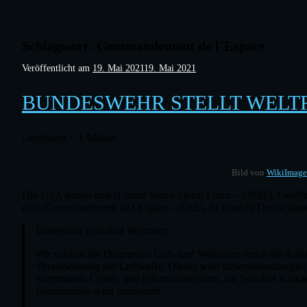
Schlagwort:
Commandement de l`Espace
Veröffentlicht am
19. Mai 2021
19. Mai 2021
BUNDESWEHR STELLT WEL
Lesedauer
< 1
Minute
Bild von
WikiImage
Die USA haben eins (United States Space Force – USSF), Großbr
eins (Commandement de l`Espace – CdE), da braucht Deutschland 
Dimension Luft-und Weltraum
Wir stärken die Dimension Luft- und Weltraum durch die Au
Verantwortung der Luftwaffe. Dieses wird dimensionsübergr
Kommando Cyber- und Informationsraum, am Standort Kalkar a
Kommandos wird angestrebt.