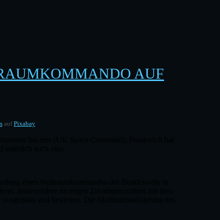
TRAUMKOMMANDO AUF
s
auf
Pixabay
itannien hat eins (UK Space Command), Frankreich hat
natürlich auch eins:
fstellung eines Weltraumkommandos der Bundeswehr in
eifend, insbesondere im engen Zusammenwirken mit dem
usgeplant und betrieben. Die Multinationalisierung des